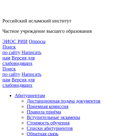
Российский исламский институт
Частное учреждение высшего образования
ЭИОС РИИ
Опросы
Поиск
по сайту
Написать
нам
Версия для
слабовидящих
Поиск
по сайту
Написать
нам
Версия для
слабовидящих
Абитуриентам
Дистанционная подача документов
Приемная комиссия
Правила приёма
Вступительные экзамены
Стоимость обучения
Списки абитуриентов
Обратная связь