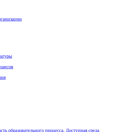
рганизации
льтуры
нансов
ния
ть образовательного процесса. Доступная среда