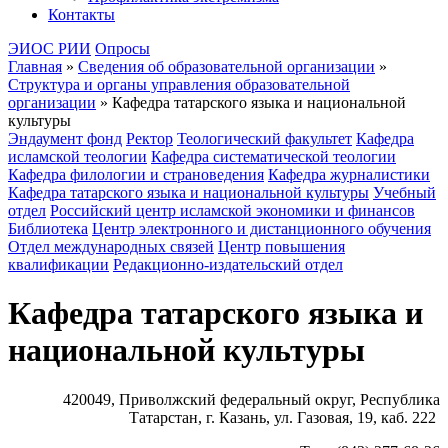
Контакты
ЭИОС РИИ
Опросы
Главная
»
Сведения об образовательной организации
»
Структура и органы управления образовательной
организации
»
Кафедра татарского языка и национальной
культуры
Эндаумент фонд
Ректор
Теологический факультет
Кафедра
исламской теологии
Кафедра систематической теологии
Кафедра филологии и страноведения
Кафедра журналистики
Кафедра татарского языка и национальной культуры
Учебный
отдел
Российский центр исламской экономики и финансов
Библиотека
Центр электронного и дистанционного обучения
Отдел международных связей
Центр повышения
квалификации
Редакционно-издательский отдел
Кафедра татарского языка и
национальной культуры
420049, Приволжский федеральный округ, Республика
Татарстан, г. Казань, ул. Газовая, 19, каб. 222