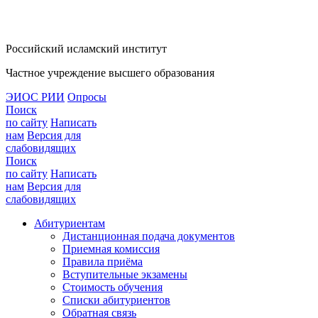
Российский исламский институт
Частное учреждение высшего образования
ЭИОС РИИ
Опросы
Поиск
по сайту
Написать
нам
Версия для
слабовидящих
Поиск
по сайту
Написать
нам
Версия для
слабовидящих
Абитуриентам
Дистанционная подача документов
Приемная комиссия
Правила приёма
Вступительные экзамены
Стоимость обучения
Списки абитуриентов
Обратная связь