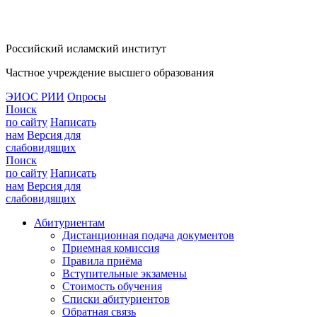
Российский исламский институт
Частное учреждение высшего образования
ЭИОС РИИ
Опросы
Поиск
по сайту
Написать
нам
Версия для
слабовидящих
Поиск
по сайту
Написать
нам
Версия для
слабовидящих
Абитуриентам
Дистанционная подача документов
Приемная комиссия
Правила приёма
Вступительные экзамены
Стоимость обучения
Списки абитуриентов
Обратная связь