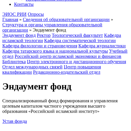
Контакты
ЭИОС РИИ
Опросы
Главная
»
Сведения об образовательной организации
»
Структура и органы управления образовательной
организации
»
Эндаумент фонд
Эндаумент фонд
Ректор
Теологический факультет
Кафедра
исламской теологии
Кафедра систематической теологии
Кафедра филологии и страноведения
Кафедра журналистики
Кафедра татарского языка и национальной культуры
Учебный
отдел
Российский центр исламской экономики и финансов
Библиотека
Центр электронного и дистанционного обучения
Отдел международных связей
Центр повышения
квалификации
Редакционно-издательский отдел
Эндаумент фонд
Специализированный фонд формирования и управления
целевым капиталом частного учреждения высшего
образования «Российский исламский институт»
Устав фонда