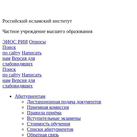
Российский исламский институт
Частное учреждение высшего образования
ЭИОС РИИ
Опросы
Поиск
по сайту
Написать
нам
Версия для
слабовидящих
Поиск
по сайту
Написать
нам
Версия для
слабовидящих
Абитуриентам
Дистанционная подача документов
Приемная комиссия
Правила приёма
Вступительные экзамены
Стоимость обучения
Списки абитуриентов
Обратная связь