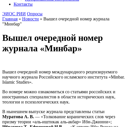
Контакты
ЭИОС РИИ
Опросы
Главная
»
Новости
»
Вышел очередной номер журнала
"Минбар"
Вышел очередной номер
журнала «Минбар»
Вышел очередной номер международного рецензируемого
научного журнала Российского исламского института «Minbar.
Islamic Studies».
Во номере можно ознакомиться со статьями российских и
иностранных специалистов в области исторических наук,
теологии и психологических наук.
В нынешнем выпуске журнала представлены статьи
Муратова А. В.
— «Толкование коранических слов через
призму теории «аль-иштикак аль-акбар» Ибн-Джинни»;
Ибрагима Т., Ефремовой Н.В.
— «К ответу Ибн-Рушда на