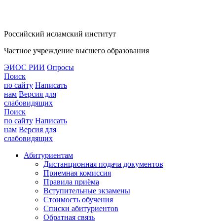
Российский исламский институт
Частное учреждение высшего образования
ЭИОС РИИ
Опросы
Поиск
по сайту
Написать
нам
Версия для
слабовидящих
Поиск
по сайту
Написать
нам
Версия для
слабовидящих
Абитуриентам
Дистанционная подача документов
Приемная комиссия
Правила приёма
Вступительные экзамены
Стоимость обучения
Списки абитуриентов
Обратная связь