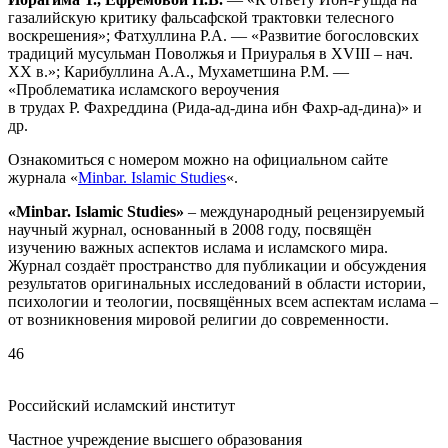
газалийскую критику фальсафской трактовки телесного
воскрешения»; Фатхуллина Р.А. — «Развитие богословских
традиций мусульман Поволжья и Приуралья в XVIII – нач.
XX в.»; Карибуллина А.А., Мухаметшина Р.М. —
«Проблематика исламского вероучения
в трудах Р. Фахреддина (Рида-ад-дина ибн Фахр-ад-дина)» и
др.
Ознакомиться с номером можно на официальном сайте
журнала «
Minbar. Islamic Studies
«.
«Minbar. Islamic Studies»
– международный рецензируемый
научный журнал, основанный в 2008 году, посвящён
изучению важных аспектов ислама и исламского мира.
Журнал создаёт пространство для публикации и обсуждения
результатов оригинальных исследований в области истории,
психологии и теологии, посвящённых всем аспектам ислама –
от возникновения мировой религии до современности.
46
Российский исламский институт
Частное учреждение высшего образования