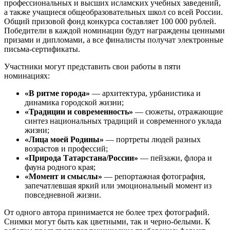
профессиональных и высших исламских учебных заведений,
а также учащиеся общеобразовательных школ со всей России.
Общий призовой фонд конкурса составляет 100 000 рублей.
Победители в каждой номинации будут награждены ценными
призами и дипломами, а все финалисты получат электронные
письма-сертификаты.
Участники могут представить свои работы в пяти
номинациях:
«В ритме города»
— архитектура, урбанистика и
динамика городской жизни;
«Традиции и современность»
— сюжеты, отражающие
синтез национальных традиций и современного уклада
жизни;
«Лица моей Родины»
— портреты людей разных
возрастов и профессий;
«Природа Татарстана/России»
— пейзажи, флора и
фауна родного края;
«Момент и смыслы»
— репортажная фотография,
запечатлевшая яркий или эмоциональный момент из
повседневной жизни.
От одного автора принимается не более трех фотографий.
Снимки могут быть как цветными, так и черно-белыми. К