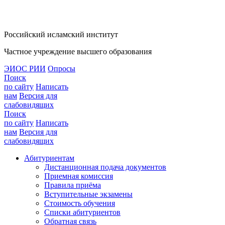
Российский исламский институт
Частное учреждение высшего образования
ЭИОС РИИ
Опросы
Поиск
по сайту
Написать
нам
Версия для
слабовидящих
Поиск
по сайту
Написать
нам
Версия для
слабовидящих
Абитуриентам
Дистанционная подача документов
Приемная комиссия
Правила приёма
Вступительные экзамены
Стоимость обучения
Списки абитуриентов
Обратная связь