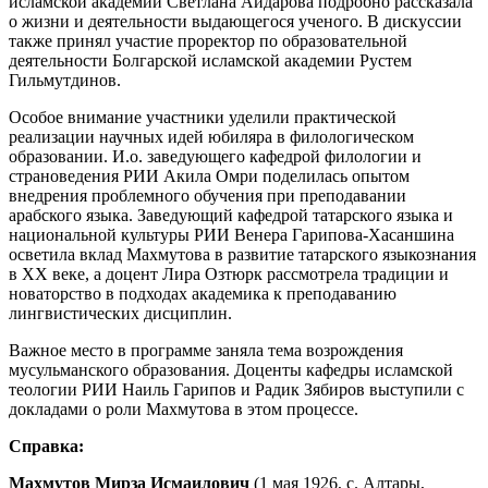
исламской академии Светлана Айдарова подробно рассказала
о жизни и деятельности выдающегося ученого. В дискуссии
также принял участие проректор по образовательной
деятельности Болгарской исламской академии Рустем
Гильмутдинов.
Особое внимание участники уделили практической
реализации научных идей юбиляра в филологическом
образовании. И.о. заведующего кафедрой филологии и
страноведения РИИ Акила Омри поделилась опытом
внедрения проблемного обучения при преподавании
арабского языка. Заведующий кафедрой татарского языка и
национальной культуры РИИ Венера Гарипова-Хасаншина
осветила вклад Махмутова в развитие татарского языкознания
в ХХ веке, а доцент Лира Озтюрк рассмотрела традиции и
новаторство в подходах академика к преподаванию
лингвистических дисциплин.
Важное место в программе заняла тема возрождения
мусульманского образования. Доценты кафедры исламской
теологии РИИ Наиль Гарипов и Радик Зябиров выступили с
докладами о роли Махмутова в этом процессе.
Справка:
Махмутов Мирза Исмаилович
(1 мая 1926, с. Алтары,