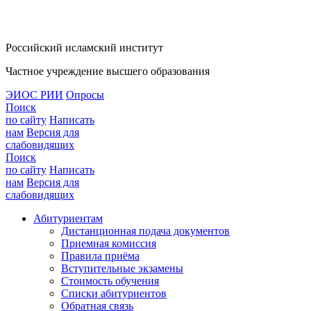
Российский исламский институт
Частное учреждение высшего образования
ЭИОС РИИ
Опросы
Поиск
по сайту
Написать
нам
Версия для
слабовидящих
Поиск
по сайту
Написать
нам
Версия для
слабовидящих
Абитуриентам
Дистанционная подача документов
Приемная комиссия
Правила приёма
Вступительные экзамены
Стоимость обучения
Списки абитуриентов
Обратная связь