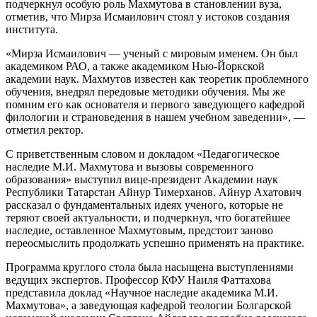
подчеркнул особую роль Махмутова в становлении вуза,
отметив, что Мирза Исмаилович стоял у истоков создания
института.
«Мирза Исмаилович — ученый с мировым именем. Он был
академиком РАО, а также академиком Нью-Йоркской
академии наук. Махмутов известен как теоретик проблемного
обучения, внедрял передовые методики обучения. Мы же
помним его как основателя и первого заведующего кафедрой
филологии и страноведения в нашем учебном заведении», —
отметил ректор.
С приветственным словом и докладом «Педагогическое
наследие М.И. Махмутова и вызовы современного
образования» выступил вице-президент Академии наук
Республики Татарстан Айнур Тимерханов. Айнур Ахатович
рассказал о фундаментальных идеях ученого, которые не
теряют своей актуальности, и подчеркнул, что богатейшее
наследие, оставленное Махмутовым, предстоит заново
переосмыслить продолжать успешно применять на практике.
Программа круглого стола была насыщена выступлениями
ведущих экспертов. Профессор КФУ Наиля Фаттахова
представила доклад «Научное наследие академика М.И.
Махмутова», а заведующая кафедрой теологии Болгарской