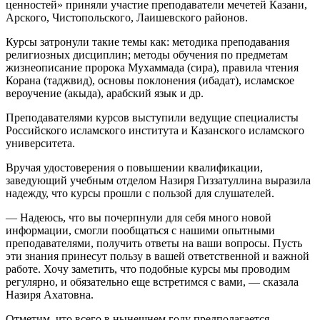
ценностей» приняли участие преподаватели мечетей Казани,
Арского, Чистопольского, Лаишевского районов.
Курсы затронули такие темы как: методика преподавания
религиозных дисциплин; методы обучения по предметам
жизнеописание пророка Мухаммада (сира), правила чтения
Корана (таджвид), основы поклонения (ибадат), исламское
вероучение (акыда), арабский язык и др.
Преподавателями курсов выступили ведущие специалисты
Российского исламского института и Казанского исламского
университета.
Вручая удостоверения о повышении квалификации,
заведующий учебным отделом Назиря Гиззатуллина выразила
надежду, что курсы прошли с пользой для слушателей.
— Надеюсь, что вы почерпнули для себя много новой
информации, смогли пообщаться с нашими опытными
преподавателями, получить ответы на ваши вопросы. Пусть
эти знания принесут пользу в вашей ответственной и важной
работе. Хочу заметить, что подобные курсы мы проводим
регулярно, и обязательно еще встретимся с вами, — сказала
Назиря Ахатовна.
Отметим, что всего в нынешнем году предполагается