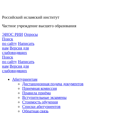
Российский исламский институт
Частное учреждение высшего образования
ЭИОС РИИ
Опросы
Поиск
по сайту
Написать
нам
Версия для
слабовидящих
Поиск
по сайту
Написать
нам
Версия для
слабовидящих
Абитуриентам
Дистанционная подача документов
Приемная комиссия
Правила приёма
Вступительные экзамены
Стоимость обучения
Списки абитуриентов
Обратная связь