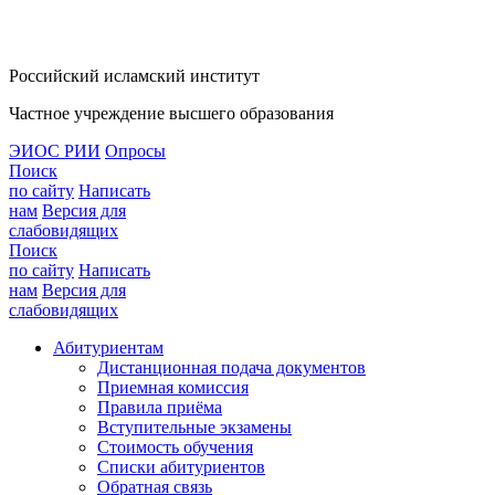
Российский исламский институт
Частное учреждение высшего образования
ЭИОС РИИ
Опросы
Поиск
по сайту
Написать
нам
Версия для
слабовидящих
Поиск
по сайту
Написать
нам
Версия для
слабовидящих
Абитуриентам
Дистанционная подача документов
Приемная комиссия
Правила приёма
Вступительные экзамены
Стоимость обучения
Списки абитуриентов
Обратная связь