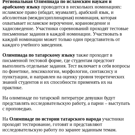
Региональная Олимпиада по исламским наукам и
арабскому языку
проводится в нескольких номинациях:
исламское право (ибадат, муамалят), арабский язык, и
абсолютная (междисциплинарная) номинация, которая
охватывает исламское вероучение, корановедение и
хадисоведение. Участники соревнований проходят тестовые
письменные задания в каждой номинации. Участвовать в
каждой номинации может только один представитель от
каждого учебного заведения.
Олимпиада по татарскому языку
также проходит в
письменной тестовой форме, где студентам предстоит
выполнить отдельные задания. Тест включает в себя вопросы
по фонетике, лексикологии, морфологии, синтаксису и
пунктуации, и направлен на оценку уровня теоретических
знаний студентов и их способности применять их на
практике.
На олимпиаде по татарской литературе девушки будут
представлять исследовательскую работу, а парни – выступать
с проповедью.
На
Олимпиаде по истории татарского народа
участники
проходят тестирование, готовят и представляют
исследовательскую работу по заранее заданным темам.