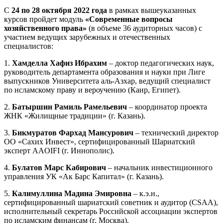
С
24 по 28 октября 2022 года
в рамках вышеуказанных
курсов пройдет модуль
«Современные вопросы
хозяйственного права»
(в объеме 36 аудиторных часов) с
участием ведущих зарубежных и отечественных
специалистов:
1.
Хамделла Хафиз Ибрахим
– доктор педагогических наук,
руководитель департамента образования и науки при Лиге
выпускников Университета аль-Азхар, ведущий специалист
по исламскому праву и вероучению (Каир, Египет).
2.
Батыршин Рамиль Рамельевич
– координатор проекта
ЖНК «Жилищные традиции» (г. Казань).
3.
Бикмуратов Фархад Мансурович
– технический директор
ОО «Сахих Инвест», сертифицированный Шариатский
эксперт AAOIFI (г. Иннополис).
4.
Булатов Марс Кабирович
– начальник инвестиционного
управления УК «Ак Барс Капитал» (г. Казань).
5.
Калимуллина Мадина Эмировна
– к.э.н.,
сертифицированный шариатский советник и аудитор (CSAA),
исполнительный секретарь Российской ассоциации экспертов
по исламским финансам (г. Москва).