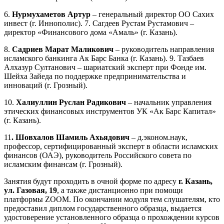
6.
Нурмухаметов Артур
– генеральный директор ОО Сахих
инвест (г. Иннополис). 7. Сагдеев Рустам Рустамович –
директор «Финансового дома «Амаль» (г. Казань).
8.
Садриев Марат Маликович
– руководитель направления
исламского банкинга Ак Барс Банка (г. Казань). 9. Тазбаев
Алхазур Султанович – шариатский эксперт при Фонде им.
Шейха Зайеда по поддержке предпринимательства и
инноваций (г. Грозный).
10.
Халиуллин Руслан Радикович
– начальник управления
этических финансовых инструментов УК «Ак Барс Капитал»
(г. Казань).
11
. Шовхалов Шамиль Ахьядович
– д.эконом.наук,
профессор, сертифицированный эксперт в области исламских
финансов (ОАЭ), руководитель Российского совета по
исламским финансам (г. Грозный).
Занятия будут проходить в очной форме по адресу
г. Казань,
ул. Газовая, 19
, а также дистанционно при помощи
платформы ZOOM. По окончании модуля тем слушателям, кто
предоставил диплом государственного образца, выдается
удостоверение установленного образца о прохождении курсов