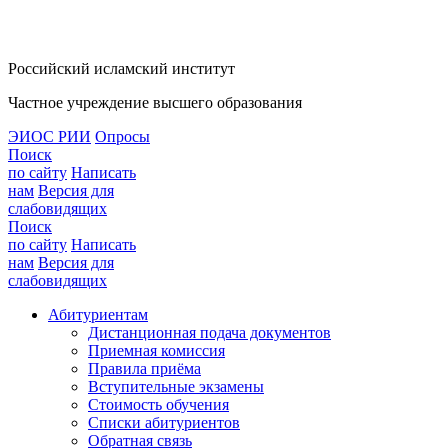
Российский исламский институт
Частное учреждение высшего образования
ЭИОС РИИ
Опросы
Поиск
по сайту
Написать
нам
Версия для
слабовидящих
Поиск
по сайту
Написать
нам
Версия для
слабовидящих
Абитуриентам
Дистанционная подача документов
Приемная комиссия
Правила приёма
Вступительные экзамены
Стоимость обучения
Списки абитуриентов
Обратная связь