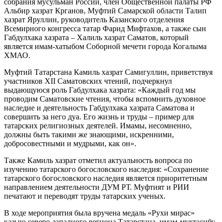
собрания мусульман России, член Общественной палаты РФ
Альбир хазрат Крганов, Муфтий Самарской области Талип
хазрат Яруллин, руководитель Казанского отделения
Всемирного конгресса татар Фарид Мифтахов, а также сын
Габдулхака хазрата – Халиль хазрат Саматов, который
является имам-хатыбом Соборной мечети города Когалыма
ХМАО.
Муфтий Татарстана Камиль хазрат Самигуллин, приветствуя
участников XII Саматовских чтений, подчеркнул
выдающуюся роль Габдулхака хазрата: «Каждый год мы
проводим Саматовские чтения, чтобы вспомнить духовное
наследие и деятельность Габдулхака хазрата Саматова и
совершить за него дуа. Его жизнь и труды – пример для
татарских религиозных деятелей. Имамы, несомненно,
должны быть такими же знающими, искренними,
добросовестными и мудрыми, как он».
Также Камиль хазрат отметил актуальность вопроса по
изучению татарского богословского наследия: «Сохранение
татарского богословского наследия является приоритетным
направлением деятельности ДУМ РТ. Муфтият и РИИ
печатают и переводят труды татарских ученых.
В ходе мероприятия была вручена медаль «Рухи мирас»
казыю северо-западного региона Татарстана, имам-мухтасибу