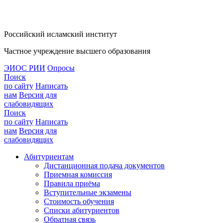
Российский исламский институт
Частное учреждение высшего образования
ЭИОС РИИ
Опросы
Поиск
по сайту
Написать
нам
Версия для
слабовидящих
Поиск
по сайту
Написать
нам
Версия для
слабовидящих
Абитуриентам
Дистанционная подача документов
Приемная комиссия
Правила приёма
Вступительные экзамены
Стоимость обучения
Списки абитуриентов
Обратная связь