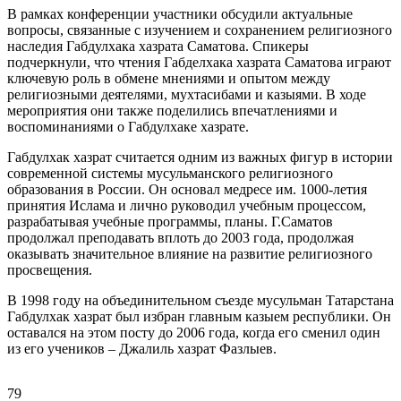
В рамках конференции участники обсудили актуальные
вопросы, связанные с изучением и сохранением религиозного
наследия Габдулхака хазрата Саматова. Спикеры
подчеркнули, что чтения Габделхака хазрата Саматова играют
ключевую роль в обмене мнениями и опытом между
религиозными деятелями, мухтасибами и казыями. В ходе
мероприятия они также поделились впечатлениями и
воспоминаниями о Габдулхаке хазрате.
Габдулхак хазрат считается одним из важных фигур в истории
современной системы мусульманского религиозного
образования в России. Он основал медресе им. 1000-летия
принятия Ислама и лично руководил учебным процессом,
разрабатывая учебные программы, планы. Г.Саматов
продолжал преподавать вплоть до 2003 года, продолжая
оказывать значительное влияние на развитие религиозного
просвещения.
В 1998 году на объединительном съезде мусульман Татарстана
Габдулхак хазрат был избран главным казыем республики. Он
оставался на этом посту до 2006 года, когда его сменил один
из его учеников – Джалиль хазрат Фазлыев.
79