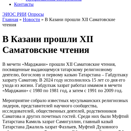
Контакты
ЭИОС РИИ
Опросы
Главная
»
Новости
»
В Казани прошли XII Саматовские
чтения
В Казани прошли XII
Саматовские чтения
В мечети «Марджани» прошли XII Саматовские чтения,
посвященные выдающемуся татарскому религиозному
деятелю, богослову и первому казыю Татарстана – Габдулхаку
хазрату Саматову. В 2024 году исполнилось 15 лет со дня его
ухода из жизни. Габдулхак хазрат работал имамом в мечети
«Марджани» с 1980 по 1981 год, а затем с 1991 по 2009 год.
Мероприятие собрало известных мусульманских религиозных
лидеров, представителей научного сообщества,
исследователей, общественных деятелей, родственников
Саматова и других почетных гостей. Среди них были Муфтий
Татарстана Камиль хазрат Самигуллин, главный казый
Татарстана Джалиль хазрат Фазлыев, Муфтий Духовного