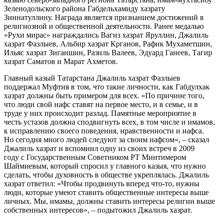
Зеленодольского района Габдельхамиду хазрату
Зиннатуллину. Награда является признанием достижений в
религиозной и общественной деятельности. Ранее медалью
«Рухи мирас» награждались Вагиз хазрат Яруллин, Джалиль
хазрат Фазлыев, Альбир хазрат Крганов, Рафик Мухаметшин,
Ильяс хазрат Зиганшин, Разиль Валеев, Эдуард Ганеев, Тагир
хазрат Саматов и Марат Ахметов.
Главный казый Татарстана Джалиль хазрат Фазлыев
поддержал Муфтия в том, что такие личности, как Габдулхак
хазрат должны быть примером для всех. «По причине того,
что люди свой нафс ставят на первое место, и в семье, и в
труде у них происходит разлад. Памятные мероприятие в
честь устазов должна сподвигнуть всех, в том числе и имамов,
к исправлению своего поведения, нравственности и нафса.
Но сегодня много людей следуют за своим нафсом», – сказал
Джалиль хазрат и вспомнил одну из своих встреч в 2009
году с Государственным Советником РТ Минтимером
Шаймиевым, который спросил у главного казыя, что нужно
сделать, чтобы духовность в обществе укреплялась. Джалиль
хазрат ответил: «Чтобы продвинуть вперед что-то, нужны
люди, которые умеют ставить общественные интересы выше
личных. Мы, имамы, должны ставить интересы религии выше
собственных интересов», – подытожил Джалиль хазрат.