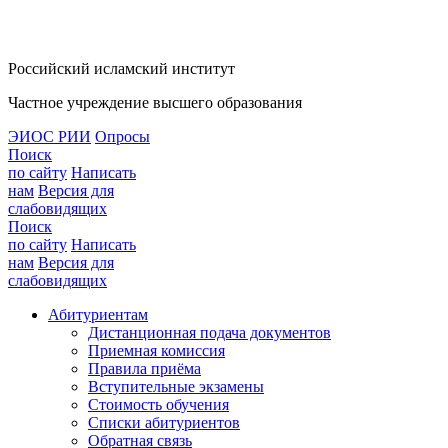
Российский исламский институт
Частное учреждение высшего образования
ЭИОС РИИ
Опросы
Поиск
по сайту
Написать
нам
Версия для
слабовидящих
Поиск
по сайту
Написать
нам
Версия для
слабовидящих
Абитуриентам
Дистанционная подача документов
Приемная комиссия
Правила приёма
Вступительные экзамены
Стоимость обучения
Списки абитуриентов
Обратная связь