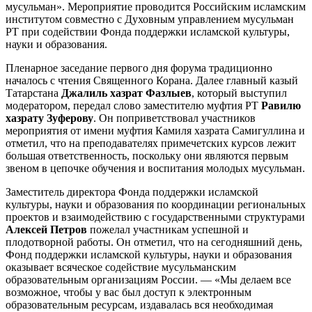
мусульман». Мероприятие проводится Российским исламским
институтом совместно с Духовным управлением мусульман
РТ при содействии Фонда поддержки исламской культуры,
науки и образования.
Пленарное заседание первого дня форума традиционно
началось с чтения Священного Корана. Далее главный казый
Татарстана
Джалиль хазрат Фазлыев
, который выступил
модератором, передал слово заместителю муфтия РТ
Равилю
хазрату Зуферову
. Он поприветствовал участников
мероприятия от имени муфтия Камиля хазрата Самигуллина и
отметил, что на преподавателях примечетских курсов лежит
большая ответственность, поскольку они являются первым
звеном в цепочке обучения и воспитания молодых мусульман.
Заместитель директора Фонда поддержки исламской
культуры, науки и образования по координации региональных
проектов и взаимодействию с государственными структурами
Алексей Петров
пожелал участникам успешной и
плодотворной работы. Он отметил, что на сегодняшний день,
Фонд поддержки исламской культуры, науки и образования
оказывает всяческое содействие мусульманским
образовательным организациям России. — «Мы делаем все
возможное, чтобы у вас был доступ к электронным
образовательным ресурсам, издавалась вся необходимая