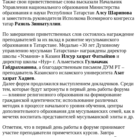
Также свои приветственные слова высказали Начальник
Управления национального образования Министерства
образования и науки Республики Татарстан
Алсу Шарипова
и заместитель руководителя Исполкома Всемирного конгресса
татар
Разиль Зиннатуллин
.
По завершении приветственных слов состоялось награждение
преподавателей за их вклад в развитие мусульманского
образования в Татарстане. Медалью «30 лет Духовному
управлению мусульман Татарстана» награждены директор
школы «Усмания» в Казани
Илсур хазрат Фатыйхов
и
директор школы «Нур» г. Альметьевск
Гульчачак
Габдрахманова
, а благодарственным письмом ДУМ РТ –
преподаватель Казанского исламского университета
Азат
хазрат Хадиев
.
Далее форум продолжился выступлением докладчиков. Среди
тем, которые будут затронуты в первый день работы форума
— влияние религиозного образования на формирование
гражданской идентичности; использование различных
методик в процессе начального уровня обучения, центры
дополнительного образования для мусульманских семей, как в
мечетях воспитать представителей мусульманской элиты и др.
Отметим, что в первый день работы в форуме принимают
участие преподаватели примечетских курсов. Завтра