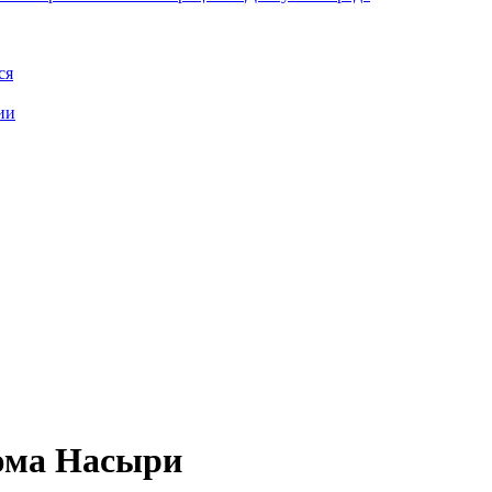
ся
ии
юма Насыри