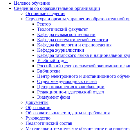
Целевое обучение
Сведения об образовательной организации
Основные сведения
Структура и органы управления образовательной о
Ректор
Теологический факультет
Кафедра исламской теологии
Кафедра систематической теологии
Кафедра филологии и страноведения
Кафедра журналистики
Кафедра татарского языка и национальной ку
Учебный отдел
Российский центр исламской экономики и фи
Библиотека
Центр электронного и дистанционного обуче
Отдел международных связей
Центр повышения квалификации
Редакционно-издательский отдел
Эндаумент фонд
Документы
Образование
Образовательные стандарты и требования
Руководство
Педагогический состав
Материально-техническое обеспечение и оснащённос