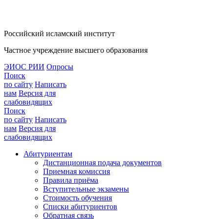
Российский исламский институт
Частное учреждение высшего образования
ЭИОС РИИ
Опросы
Поиск
по сайту
Написать
нам
Версия для
слабовидящих
Поиск
по сайту
Написать
нам
Версия для
слабовидящих
Абитуриентам
Дистанционная подача документов
Приемная комиссия
Правила приёма
Вступительные экзамены
Стоимость обучения
Списки абитуриентов
Обратная связь