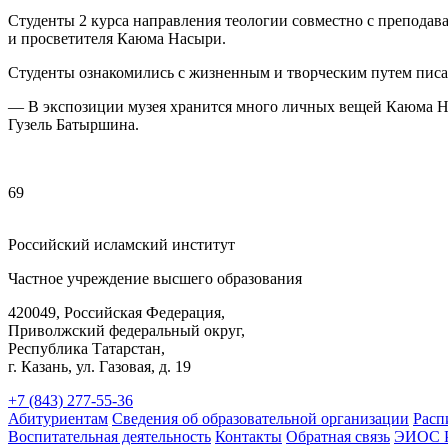
Студенты 2 курса направления теологии совместно с преподав
и просветителя Каюма Насыри.
Студенты ознакомились с жизненным и творческим путем писат
— В экспозиции музея хранится много личных вещей Каюма Нас
Гузель Батыршина.
69
Российский исламский институт
Частное учреждение высшего образования
420049, Российская Федерация,
Приволжский федеральный округ,
Республика Татарстан,
г. Казань, ул. Газовая, д. 19
+7 (843) 277-55-36
Абитуриентам
Сведения об образовательной организации
Расп
Воспитательная деятельность
Контакты
Обратная связь
ЭИОС 