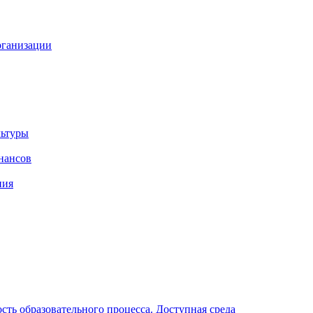
рганизации
льтуры
нансов
ния
ть образовательного процесса. Доступная среда