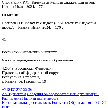
Сибгатулин Р.М. Календарь месяцев хиджры для детей. –
Казань: Иман, 2024. – 77 с.
III место:
Сабиров Н.Р. Ислам гакыйдəсе (Əн-Нəсəфи гакыйдəсенə
шəрех). – Казань: Иман, 2024. – 176 с.
41
Российский исламский институт
Частное учреждение высшего образования
420049, Российская Федерация,
Приволжский федеральный округ,
Республика Татарстан,
г. Казань, ул. Газовая, д. 19
+7 (843) 277-55-36
Абитуриентам
Сведения об образовательной организации
Расписание
Научная деятельность
Воспитательная деятельность
Контакты
Обратная связь
ЭИОС
РИИ