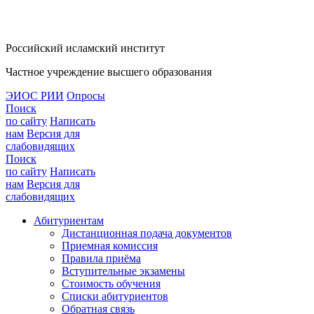
Российский исламский институт
Частное учреждение высшего образования
ЭИОС РИИ
Опросы
Поиск
по сайту
Написать
нам
Версия для
слабовидящих
Поиск
по сайту
Написать
нам
Версия для
слабовидящих
Абитуриентам
Дистанционная подача документов
Приемная комиссия
Правила приёма
Вступительные экзамены
Стоимость обучения
Списки абитуриентов
Обратная связь