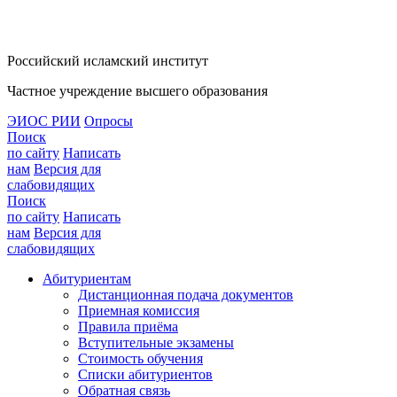
Российский исламский институт
Частное учреждение высшего образования
ЭИОС РИИ
Опросы
Поиск
по сайту
Написать
нам
Версия для
слабовидящих
Поиск
по сайту
Написать
нам
Версия для
слабовидящих
Абитуриентам
Дистанционная подача документов
Приемная комиссия
Правила приёма
Вступительные экзамены
Стоимость обучения
Списки абитуриентов
Обратная связь