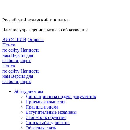
Российский исламский институт
Частное учреждение высшего образования
ЭИОС РИИ
Опросы
Поиск
по сайту
Написать
нам
Версия для
слабовидящих
Поиск
по сайту
Написать
нам
Версия для
слабовидящих
Абитуриентам
Дистанционная подача документов
Приемная комиссия
Правила приёма
Вступительные экзамены
Стоимость обучения
Списки абитуриентов
Обратная связь