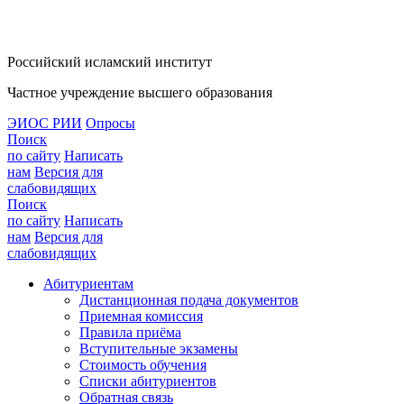
Российский исламский институт
Частное учреждение высшего образования
ЭИОС РИИ
Опросы
Поиск
по сайту
Написать
нам
Версия для
слабовидящих
Поиск
по сайту
Написать
нам
Версия для
слабовидящих
Абитуриентам
Дистанционная подача документов
Приемная комиссия
Правила приёма
Вступительные экзамены
Стоимость обучения
Списки абитуриентов
Обратная связь