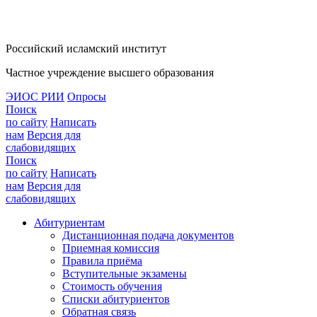
Российский исламский институт
Частное учреждение высшего образования
ЭИОС РИИ
Опросы
Поиск
по сайту
Написать
нам
Версия для
слабовидящих
Поиск
по сайту
Написать
нам
Версия для
слабовидящих
Абитуриентам
Дистанционная подача документов
Приемная комиссия
Правила приёма
Вступительные экзамены
Стоимость обучения
Списки абитуриентов
Обратная связь