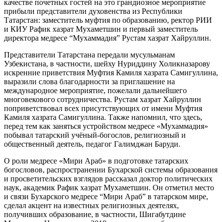
качестве почетных гостей на это грандиозное мероприятие
прибыли представители духовенства из Республики
Татарстан: заместитель муфтия по образованию, ректор РИИ
и КИУ Рафик хазрат Мухаметшин и первый заместитель
директора медресе “Мухаммадия” Рустам хазрат Хайруллин.
Представители Татарстана передали мусульманам
Узбекистана, в частности, шейху Нуриддину Холикназарову
искренние приветствия Муфтия Камиля хазрата Самигуллина,
выразили слова благодарности за приглашение на
международное мероприятие, пожелали дальнейшего
многовекового сотрудничества. Рустам хазрат Хайруллин
поприветствовал всех присутствующих от имени Муфтия
Камиля хазрата Самигуллина. Также напомнил, что здесь,
перед тем как заняться устройством медресе «Мухаммадия»
побывал татарский учёный-богослов, религиозный и
общественный деятель, педагог Галимджан Баруди.
О роли медресе «Мири Араб» в подготовке татарских
богословов, распространении Бухарской системы образования
и просветительских взглядов рассказал доктор политических
наук, академик Рафик хазрат Мухаметшин. Он отметил место
и связи Бухарского медресе “Мири Араб” в татарском мире,
сделал акцент на известных религиозных деятелях,
получивших образование, в частности, Шигабутдине