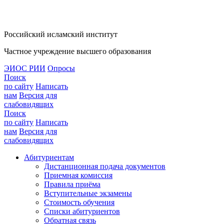
Российский исламский институт
Частное учреждение высшего образования
ЭИОС РИИ
Опросы
Поиск
по сайту
Написать
нам
Версия для
слабовидящих
Поиск
по сайту
Написать
нам
Версия для
слабовидящих
Абитуриентам
Дистанционная подача документов
Приемная комиссия
Правила приёма
Вступительные экзамены
Стоимость обучения
Списки абитуриентов
Обратная связь