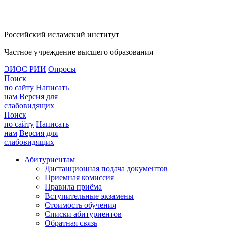
Российский исламский институт
Частное учреждение высшего образования
ЭИОС РИИ
Опросы
Поиск
по сайту
Написать
нам
Версия для
слабовидящих
Поиск
по сайту
Написать
нам
Версия для
слабовидящих
Абитуриентам
Дистанционная подача документов
Приемная комиссия
Правила приёма
Вступительные экзамены
Стоимость обучения
Списки абитуриентов
Обратная связь