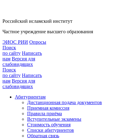
Российский исламский институт
Частное учреждение высшего образования
ЭИОС РИИ
Опросы
Поиск
по сайту
Написать
нам
Версия для
слабовидящих
Поиск
по сайту
Написать
нам
Версия для
слабовидящих
Абитуриентам
Дистанционная подача документов
Приемная комиссия
Правила приёма
Вступительные экзамены
Стоимость обучения
Списки абитуриентов
Обратная связь