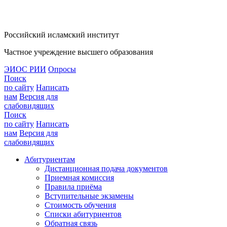
Российский исламский институт
Частное учреждение высшего образования
ЭИОС РИИ
Опросы
Поиск
по сайту
Написать
нам
Версия для
слабовидящих
Поиск
по сайту
Написать
нам
Версия для
слабовидящих
Абитуриентам
Дистанционная подача документов
Приемная комиссия
Правила приёма
Вступительные экзамены
Стоимость обучения
Списки абитуриентов
Обратная связь