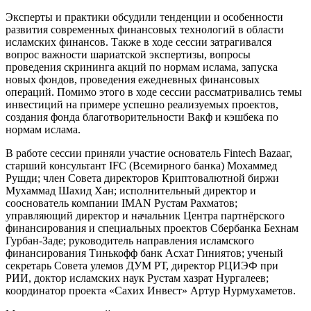
Эксперты и практики обсудили тенденции и особенности
развития современных финансовых технологий в области
исламских финансов. Также в ходе сессии затрагивался
вопрос важности шариатской экспертизы, вопросы
проведения скрининга акций по нормам ислама, запуска
новых фондов, проведения ежедневных финансовых
операций. Помимо этого в ходе сессии рассматривались темы
инвестиций на примере успешно реализуемых проектов,
создания фонда благотворительности Вакф и кэшбека по
нормам ислама.
В работе сессии приняли участие основатель Fintech Ваzааг,
старший консультант IFС (Всемирного банка) Мохаммед
Рушди; член Совета директоров Криптовалютной биржи
Мухаммад Шахид Хан; исполнительный директор и
сооснователь компании IMAN Рустам Рахматов;
управляющий директор и начальник Центра партнёрского
финансирования и специальных проектов Сбербанка Бехнам
Гурбан-Заде; руководитель направления исламского
финансирования Тинькофф банк Асхат Гиниятов; ученый
секретарь Совета улемов ДУМ РТ, директор РЦИЭФ при
РИИ, доктор исламских наук Рустам хазрат Нургалеев;
координатор проекта «Сахих Инвест» Артур Нурмухаметов.