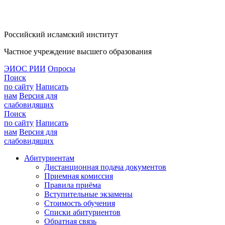
Российский исламский институт
Частное учреждение высшего образования
ЭИОС РИИ
Опросы
Поиск
по сайту
Написать
нам
Версия для
слабовидящих
Поиск
по сайту
Написать
нам
Версия для
слабовидящих
Абитуриентам
Дистанционная подача документов
Приемная комиссия
Правила приёма
Вступительные экзамены
Стоимость обучения
Списки абитуриентов
Обратная связь