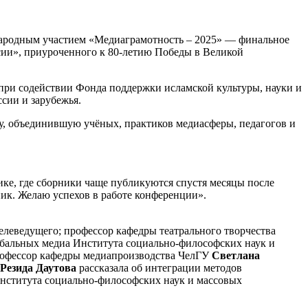
ународным участием «Медиаграмотность – 2025» — финальное
сии», приуроченного к 80-летию Победы в Великой
ри содействии Фонда поддержки исламской культуры, науки и
сии и зарубежья.
, объединившую учёных, практиков медиасферы, педагогов и
ике, где сборники чаще публикуются спустя месяцы после
ник. Желаю успехов в работе конференции».
елеведущего; профессор кафедры театрального творчества
обальных медиа Института социально-философских наук и
рофессор кафедры медиапроизводства ЧелГУ
Светлана
Резида Даутова
рассказала об интеграции методов
Института социально-философских наук и массовых