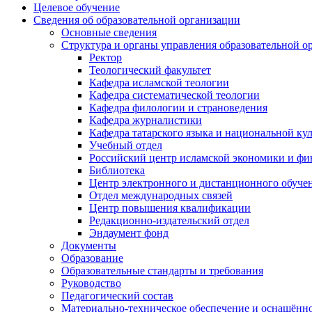
Целевое обучение
Сведения об образовательной организации
Основные сведения
Структура и органы управления образовательной о
Ректор
Теологический факультет
Кафедра исламской теологии
Кафедра систематической теологии
Кафедра филологии и страноведения
Кафедра журналистики
Кафедра татарского языка и национальной ку
Учебный отдел
Российский центр исламской экономики и фи
Библиотека
Центр электронного и дистанционного обуче
Отдел международных связей
Центр повышения квалификации
Редакционно-издательский отдел
Эндаумент фонд
Документы
Образование
Образовательные стандарты и требования
Руководство
Педагогический состав
Материально-техническое обеспечение и оснащённос