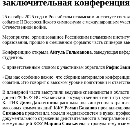
заключительная конференция
25 октября 2025 года в Российском исламском институте сост
событие II Всероссийского симпозиума с международным учас
Отечественной войне.
Мероприятие, организованное Российским исламским институт
образования, прошло в смешанном формате: часть спикеров выс
Конференцию открыла
Айгуль Гильманова
, заведующая каф
студентов.
С приветственным словом к участникам обратился
Рафис Зак
«Для нас особенно важно, что сборник материалов конференции
события. Это говорит о высоком уровне подготовки и ответств
В пленарной части выступили ведущие специалисты в области 
доцент ФГБОУ ВО «Казанский государственный институт кул
КазГИК
Диля Давлетшина
раскрыла роль искусства в трансл
массовых коммуникаций КФУ
Роман Баканов
проанализирова
Симакова
представила модели медиаэкосистем в вузах; проф
документального отражения действительности в театральное и
коммуникаций КФУ
Марина Симкачева
затронула тему взаимо