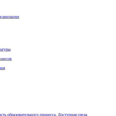
рганизации
льтуры
нансов
ния
ть образовательного процесса. Доступная среда