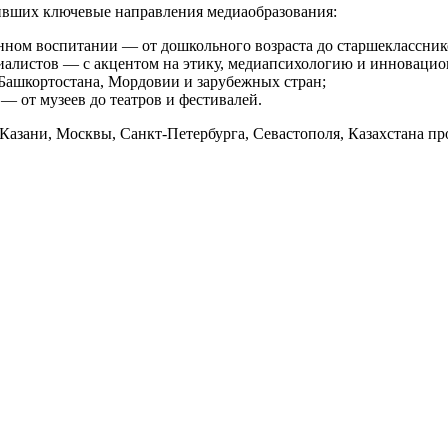
тивших ключевые направления медиаобразования:
нном воспитании — от дошкольного возраста до старшеклассник
иалистов — с акцентом на этику, медиапсихологию и инновацио
Башкортостана, Мордовии и зарубежных стран;
— от музеев до театров и фестивалей.
из Казани, Москвы, Санкт-Петербурга, Севастополя, Казахстана