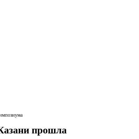
симпозиума
 Казани прошла