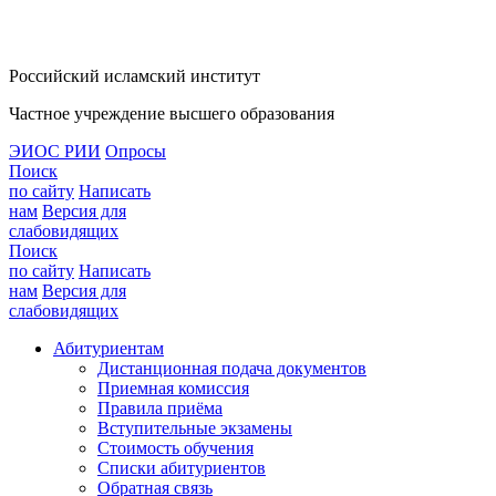
Российский исламский институт
Частное учреждение высшего образования
ЭИОС РИИ
Опросы
Поиск
по сайту
Написать
нам
Версия для
слабовидящих
Поиск
по сайту
Написать
нам
Версия для
слабовидящих
Абитуриентам
Дистанционная подача документов
Приемная комиссия
Правила приёма
Вступительные экзамены
Стоимость обучения
Списки абитуриентов
Обратная связь