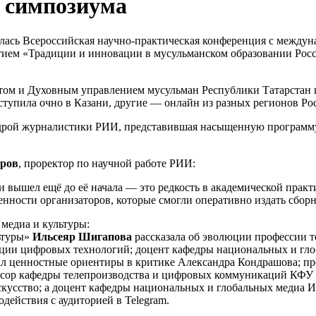
 симпозиума
оялась Всероссийская научно-практическая конференция с межд
тием «Традиции и инновации в мусульманском образовании Рос
ом и Духовным управлением мусульман Республики Татарстан п
тупила очно в Казани, другие — онлайн из разных регионов Рос
едрой журналистики РИИ, представившая насыщенную программу
иров
, проректор по научной работе РИИ:
 вышел ещё до её начала — это редкость в академической практ
енности организаторов, которые смогли оперативно издать сбор
медиа и культуры:
ьтуры»
Ильсеяр Шигапова
рассказала об эволюции профессии т
яции цифровых технологий; доцент кафедры национальных и гл
л ценностные ориентиры в критике Александра Кондрашова; п
ессор кафедры телепроизводства и цифровых коммуникаций КФУ
скусство; а доцент кафедры национальных и глобальных медиа 
действия с аудиторией в Telegram.