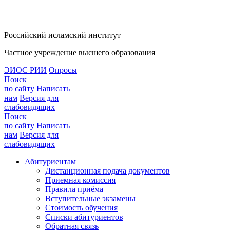
Российский исламский институт
Частное учреждение высшего образования
ЭИОС РИИ
Опросы
Поиск
по сайту
Написать
нам
Версия для
слабовидящих
Поиск
по сайту
Написать
нам
Версия для
слабовидящих
Абитуриентам
Дистанционная подача документов
Приемная комиссия
Правила приёма
Вступительные экзамены
Стоимость обучения
Списки абитуриентов
Обратная связь