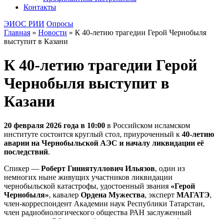
Контакты
ЭИОС РИИ
Опросы
Главная
»
Новости
»
К 40-летию трагедии Герой Чернобыля
выступит в Казани
К 40-летию трагедии Герой
Чернобыля выступит в
Казани
20 февраля 2026 года в 10:00
в Российском исламском
институте состоится круглый стол, приуроченный к
40-летию
аварии на Чернобыльской АЭС и началу ликвидации её
последствий
.
Спикер —
Роберт Гиниятуллович Ильязов
, один из
немногих ныне живущих участников ликвидации
чернобыльской катастрофы, удостоенный звания
«Герой
Чернобыля»
, кавалер
Ордена Мужества
, эксперт
МАГАТЭ
,
член-корреспондент Академии наук Республики Татарстан,
член радиобиологического общества РАН заслуженный