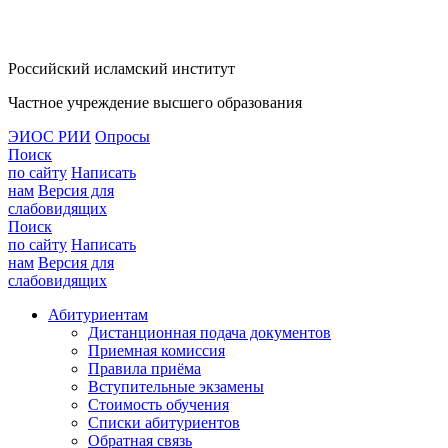
Российский исламский институт
Частное учреждение высшего образования
ЭИОС РИИ
Опросы
Поиск
по сайту
Написать
нам
Версия для
слабовидящих
Поиск
по сайту
Написать
нам
Версия для
слабовидящих
Абитуриентам
Дистанционная подача документов
Приемная комиссия
Правила приёма
Вступительные экзамены
Стоимость обучения
Списки абитуриентов
Обратная связь