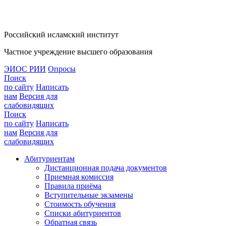
Российский исламский институт
Частное учреждение высшего образования
ЭИОС РИИ
Опросы
Поиск
по сайту
Написать
нам
Версия для
слабовидящих
Поиск
по сайту
Написать
нам
Версия для
слабовидящих
Абитуриентам
Дистанционная подача документов
Приемная комиссия
Правила приёма
Вступительные экзамены
Стоимость обучения
Списки абитуриентов
Обратная связь