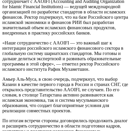
сотрудничает с AAOIFI (Accounting and Auditing Organization
for Islamic Financial Institutions) — ведущей международной
организацией по разработке стандартов в области исламских
финансов. Ректор подчеркнул, что на базе Российского центра
исламской экономики и финансов РИИ был разработан
значительный объем исламских финансовых продуктов,
внедренных в практику российских банков.
«Наше сотрудничество с AAOIFI — это важный шаг к
интеграции российского исламского финансового сектора в
глобальную систему шариатских стандартов. Мы готовы и
дальше делиться экспертизой и развивать образовательные
программы в этой сфере», — отметил ректор Российского
исламского института Рафик Мухаметшин.
Амьер Аль-Муса, в свою очередь, подчеркнул, что выбор
Казани в качестве первого города в России и странах СНГ, где
открылось представительство AAOIFI, не случаен. По его
словам, в столице Татарстана активно развиваются как
исламская экономика, так и система мусульманского
образования, что создает благоприятные условия для
реализации совместных проектов.
По итогам встречи стороны договорились продолжить диалог
и расширять сотрудничество в области подготовки кадров,