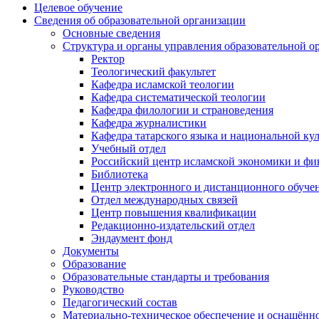
Целевое обучение
Сведения об образовательной организации
Основные сведения
Структура и органы управления образовательной о
Ректор
Теологический факультет
Кафедра исламской теологии
Кафедра систематической теологии
Кафедра филологии и страноведения
Кафедра журналистики
Кафедра татарского языка и национальной ку
Учебный отдел
Российский центр исламской экономики и фи
Библиотека
Центр электронного и дистанционного обуче
Отдел международных связей
Центр повышения квалификации
Редакционно-издательский отдел
Эндаумент фонд
Документы
Образование
Образовательные стандарты и требования
Руководство
Педагогический состав
Материально-техническое обеспечение и оснащённос