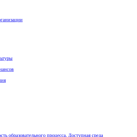
рганизации
льтуры
нансов
ния
ть образовательного процесса. Доступная среда