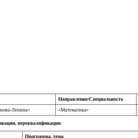
Направление/Специальность
янова-Ленина»
«Математика»
икации, переквалификации
Программа, тема