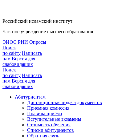
Российский исламский институт
Частное учреждение высшего образования
ЭИОС РИИ
Опросы
Поиск
по сайту
Написать
нам
Версия для
слабовидящих
Поиск
по сайту
Написать
нам
Версия для
слабовидящих
Абитуриентам
Дистанционная подача документов
Приемная комиссия
Правила приёма
Вступительные экзамены
Стоимость обучения
Списки абитуриентов
Обратная связь