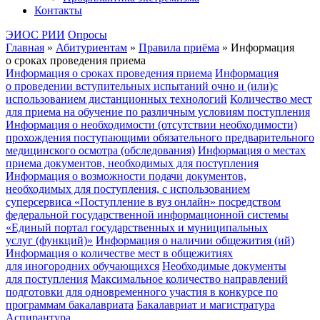
Контакты
ЭИОС РИИ
Опросы
Главная
»
Абитуриентам
»
Правила приёма
»
Информация
о сроках проведения приема
Информация о сроках проведения приема
Информация
о проведении вступительных испытаний очно и (или)с
использованием дистанционных технологий
Количество мест
для приема на обучение по различным условиям поступления
Информация о необходимости (отсутствии необходимости)
прохождения поступающими обязательного предварительного
медицинского осмотра (обследования)
Информация о местах
приема документов, необходимых для поступления
Информация о возможности подачи документов,
необходимых для поступления, с использованием
суперсервиса «Поступление в вуз онлайн» посредством
федеральной государственной информационной системы
«Единый портал государственных и муниципальных
услуг (функций)»
Информация о наличии общежития (ий)
Информация о количестве мест в общежитиях
для иногородних обучающихся
Необходимые документы
для поступления
Максимальное количество направлений
подготовки для одновременного участия в конкурсе по
программам бакалавриата
Бакалавриат и магистратура
Аспирантура