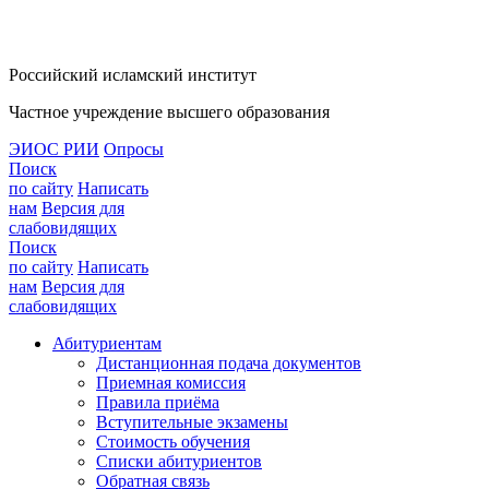
Российский исламский институт
Частное учреждение высшего образования
ЭИОС РИИ
Опросы
Поиск
по сайту
Написать
нам
Версия для
слабовидящих
Поиск
по сайту
Написать
нам
Версия для
слабовидящих
Абитуриентам
Дистанционная подача документов
Приемная комиссия
Правила приёма
Вступительные экзамены
Стоимость обучения
Списки абитуриентов
Обратная связь