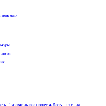
рганизации
льтуры
нансов
ния
ть образовательного процесса. Доступная среда