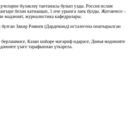
үчеләрне бүләкләү тантанасы булып узды. Россия ислам
игыре белән катнашып, 1 нче урынга лаек булды. Җитәкчесе –
лли мәдәният, журналистика кафедралары.
ы булган Закир Рәмиев (Дәрдемәнд) истәлегенә оештырылган
берләшмәсе, Казан шәһәре мәгариф идарәсе, Дөнья мәдәнияте
әнияте үзәге тарафыннан үткәрелә.