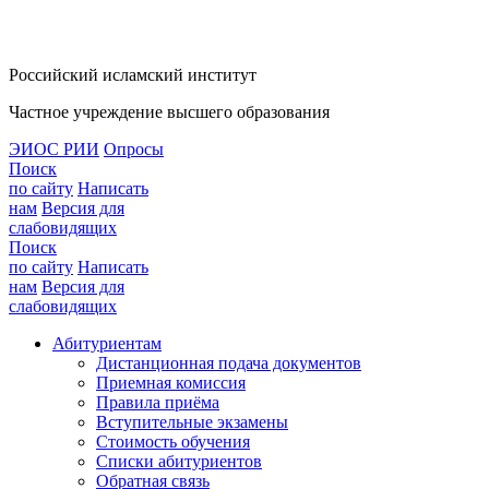
Российский исламский институт
Частное учреждение высшего образования
ЭИОС РИИ
Опросы
Поиск
по сайту
Написать
нам
Версия для
слабовидящих
Поиск
по сайту
Написать
нам
Версия для
слабовидящих
Абитуриентам
Дистанционная подача документов
Приемная комиссия
Правила приёма
Вступительные экзамены
Стоимость обучения
Списки абитуриентов
Обратная связь