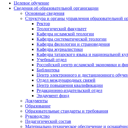
Целевое обучение
Сведения об образовательной организации
Основные сведения
Структура и органы управления образовательной о
Ректор
Теологический факультет
Кафедра исламской теологии
Кафедра систематической теологии
Кафедра филологии и страноведения
Кафедра журналистики
Кафедра татарского языка и национальной ку
Учебный отдел
Российский центр исламской экономики и фи
Библиотека
Центр электронного и дистанционного обуче
Отдел международных связей
Центр повышения квалификации
Редакционно-издательский отдел
Эндаумент фонд
Документы
Образование
Образовательные стандарты и требования
Руководство
Педагогический состав
Материально-техническое обеспечение и оснащённос