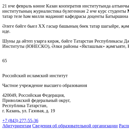
21 нче февраль көнне Казан кооператив институтында алтынч
институтының журналистика бүлегеннән 2 нче курс студенты
татар теле һәм милли мәдәният кафедрасы доценты Батыршина 
Әлеге бәйге быел ХХ гасыр башының бөек татар шагыйре, җәмә
иде.
Шуны да әйтеп узарга кирәк, бәйге Татарстан Республикасы Д
Институты (ЮНЕСКО), Әлки районы «Якташлык» җәмгыяте, Каз
65
Российский исламский институт
Частное учреждение высшего образования
420049, Российская Федерация,
Приволжский федеральный округ,
Республика Татарстан,
г. Казань, ул. Газовая, д. 19
+7 (843) 277-55-36
Абитуриентам
Сведения об образовательной организации
Расп