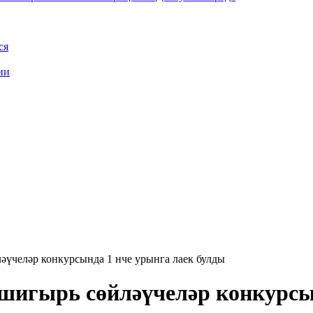
ся
ии
әүчеләр конкурсында 1 нче урынга лаек булды
шигырь сөйләүчеләр конкурсы