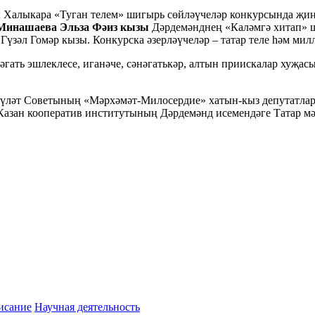
ы Халыкара «Туган телем» шигырь сөйләүчеләр конкурсында җиң
Минашаева Эльза Фәиз кызы
Дәрдемәнднең «Каләмгә хитап» ш
Гүзәл Гомәр кызы. Конкурска әзерләүчеләр – татар теле һәм ми
гать эшлеклесе, иганәче, сәнәгатькәр, алтын приискалар хуҗас
әүләт Советының «Мәрхәмәт-Милосердие» хатын-кыз депутатлар 
ан кооператив институтының Дәрдемәнд исемендәге Татар мәд
исание
Научная деятельность